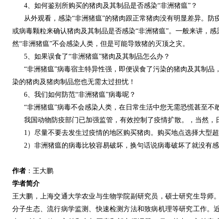
4、如何鉴别所购买的猪肉及其制品是否感染“非洲猪瘟”？
从外观看，感染“非洲猪瘟”的猪肉跟正常猪肉没有明显差异。防
或病毒颗粒来确认猪肉及其制品是否感染“非洲猪瘟”。一般来讲，感染
然“非洲猪瘟”不会感染人类，但是可能导致猪的灭顶之灾。
5、如果误食了“非洲猪瘟”猪肉及其制品怎么办？
“非洲猪瘟”病毒宿主特异性强，即便误食了污染的猪肉及其制品，
染的猪肉及猪肉制品您也无需太过担忧！
6、我们如何防范“非洲猪瘟”病毒呢？
“非洲猪瘟”病毒不会感染人类，在日常生活中您无需恐慌甚至不
我国动物防疫部门已加强监管，有效控制了疫情扩散。，当然，日
1）尽量不要去发生过疫情的地区购买猪肉。购买地点选择大型超
2）非洲猪瘟的病毒比较容易破坏，换句话说病毒破坏了就没有感
作者
：王大鹏
学者简介
王大鹏，上海交通大学农业与生物学院副研究员，硕士研究生导师
分子生态、流行病学监测、快速检测方法和致病机理等研究工作。近