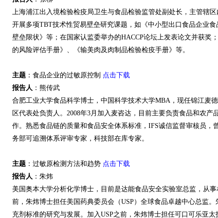
上海浦江出入境检验检疫局卫生与食品检验监管处副处长，主管辖区
开展多项TBT技术性贸易壁垒研究课题，如《中小型出口食品企业
壁垒限状》等；在国家认监委举办的HACCP论坛上发表论文并获奖
的风险评估手册》、《输美肉及肉制品检验检疫手册》等。
主题
：食品企业的过敏原控制
点击下载
报告人
：熊传武
合肥工业大学食品科学博士，中国科学技术大学MBA，现任锦江麦
区代表处负责人。2008年3月加入麦咨达，目前主要负责食品和农
作。熟悉食品链的质量和食品安全体系标准，IFS诚信监督审核员，
务部可追溯体系评审专家，科技部在库专家。
主题
：过敏原检测方法和趋势
点击下载
报告人
：朱炜
美国奥本大学分析化学博士，目前是达能食品安全实验室总监，从事
前，朱炜博士担任美国药典委员会（USP）全球食品卓越中心总监
充剂标准的研究与发展。加入USP之前，朱炜博士担任可口可乐亚