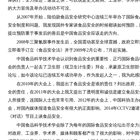
体执行，全力推进，速度之快，可以说是史无前例。工业界、学术界
的大力宣传及举办活动功不可没。
从2007年开始，陆伯勋食品安全研究中心连续三年举办了国际
安全制度和问题。我发现国外专家谈食品安全的时候都谈如何预防，
提出预防重于事发后的善后是中国食品安全应该走的方向。
2008年三聚氰胺事件发生后，全国震动甚至全球震撼，政府立
立即着手订立《食品安全法》并于2009年2月公布，7月起实施。
中国食品科学技术学会认识到食品安全的重要性，正巧国际食品
会的负责人一起去了卫生部（现卫生计生委）拜会，承蒙原卫生部部长
论坛，如今该论坛已连续五年成功举办，作为发起人之一，我为此感
在2010年的大会上，我提出了食品安全是谁的责任？列出政府
全的责任，在2011年的大会上我又提出了透明度和诚信是建立食品
人所接受，连国际人士也常常引用。2012年的大会上，中国科协主
会，对国内媒体报道食品安全有很大的正面影响。2014年CCTV2邀请了三
《对话》节目上谈食品安全。
中国食品科学技术学会除了为每年的国际食品安全论坛出尽全力
对政府、工业界、学术界、媒体和顾客都产生了很大的影响，对中国